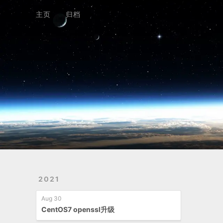
Home
Archives
主页
归档
2021
Aug 30
CentOS7 openssl升级