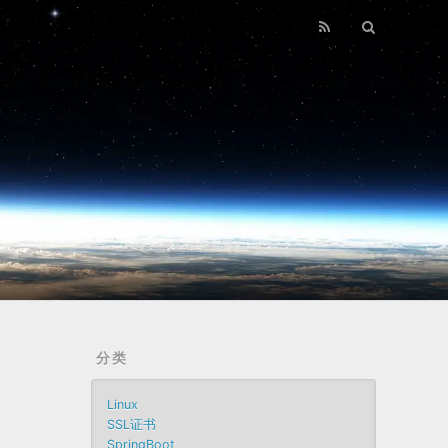
分类
Linux
SSL证书
SpringBoot