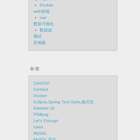
Docker
web前端
vue
数据可视化
数据源
测试
音视频
标签
CentOS7
Certbot
Docker
Eclipse,Spring Tool Suite,格式化
Element-UI
FFMpeg
Let's Encrypt
Linux
MySQL
MySQL 安全