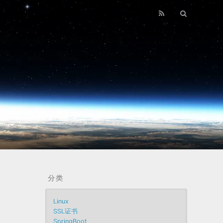
分类
Linux
SSL证书
SpringBoot