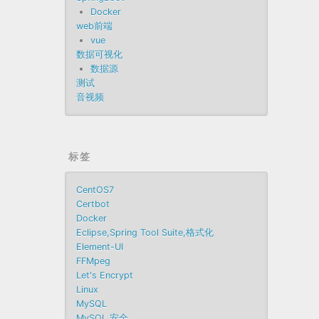
Docker
web前端
vue
数据可视化
数据源
测试
音视频
标签
CentOS7
Certbot
Docker
Eclipse,Spring Tool Suite,格式化
Element-UI
FFMpeg
Let's Encrypt
Linux
MySQL
MySQL 安全