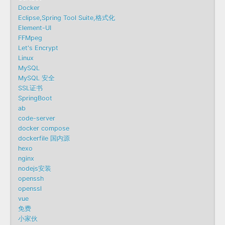
Docker
Eclipse,Spring Tool Suite,格式化
Element-UI
FFMpeg
Let's Encrypt
Linux
MySQL
MySQL 安全
SSL证书
SpringBoot
ab
code-server
docker compose
dockerfile 国内源
hexo
nginx
nodejs安装
openssh
openssl
vue
免费
小家伙