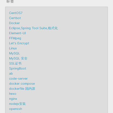
标签
CentOS7
Certbot
Docker
Eclipse,Spring Tool Suite,格式化
Element-UI
FFMpeg
Let's Encrypt
Linux
MySQL
MySQL 安全
SSL证书
SpringBoot
ab
code-server
docker compose
dockerfile 国内源
hexo
nginx
nodejs安装
openssh