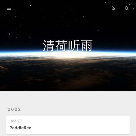
Home
Archives
清荷听雨
2022
Dec 20
PaddleRec