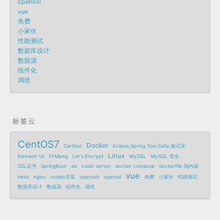
openssl
vue
免费
小家伙
性能测试
数据库设计
数据源
组件化
调优
标签云
CentOS7
Docker
Certbot
Eclipse,Spring Tool Suite,格式化
Linux
Element-UI
FFMpeg
Let's Encrypt
MySQL
MySQL 安全
SSL证书
SpringBoot
ab
code-server
docker compose
dockerfile 国内源
vue
hexo
nginx
nodejs安装
openssh
openssl
免费
小家伙
性能测试
数据库设计
数据源
组件化
调优