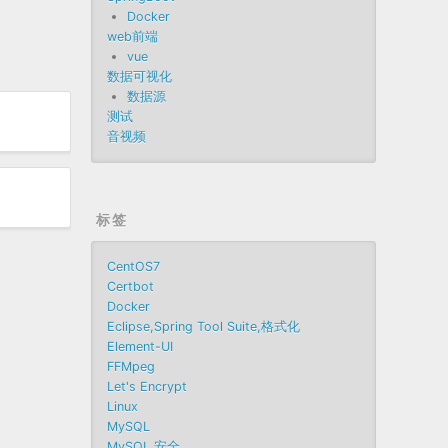
Docker
web前端
vue
数据可视化
数据源
测试
音视频
标签
CentOS7
Certbot
Docker
Eclipse,Spring Tool Suite,格式化
Element-UI
FFMpeg
Let's Encrypt
Linux
MySQL
MySQL 安全