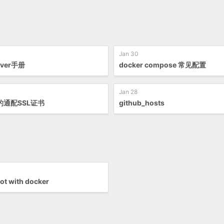
Jan 30
rver手册
docker compose 常见配置
Jan 28
的通配SSL证书
github_hosts
ot with docker