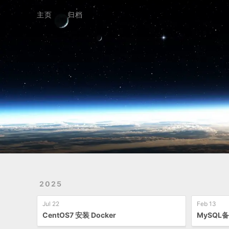
Home
Archives
主页
归档
2025
Jul 22
Feb 13
CentOS7 安装 Docker
MySQL