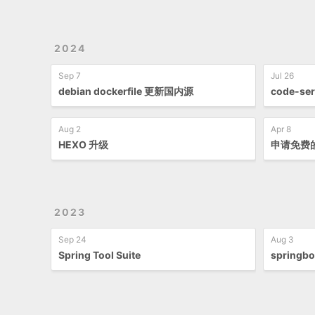
2024
Sep 7
Jul 26
debian dockerfile 更新国内源
code-se
Aug 2
Apr 8
HEXO 升级
申请免费
2023
Sep 24
Aug 3
Spring Tool Suite
springbo