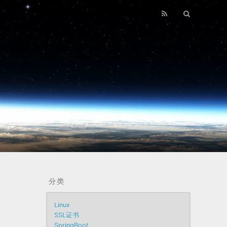
分类
Linux
SSL证书
SpringBoot